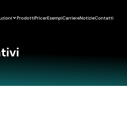
uzioni
Prodotti
Pricer
Esempi
Carriere
Notizie
Contatti
ivi