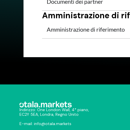
Documenti dei partner
Amministrazione di ri
Amministrazione di riferimento
Indirizzo: One London Wall, 4° piano,
EC2Y 5EA, Londra, Regno Unito
E-mail:
info@otala.markets