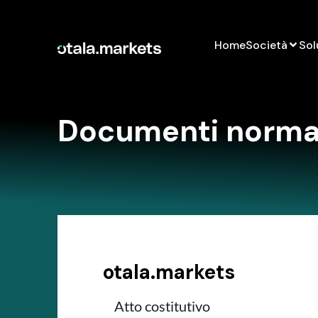
Home
Società
Sol
Documenti normat
otala.markets
Atto costitutivo