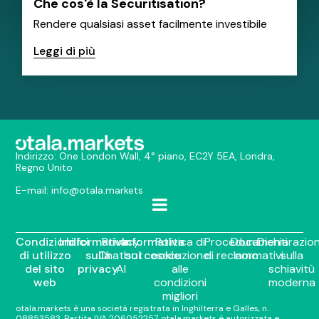
Che cos'è la Securitisation?
Rendere qualsiasi asset facilmente investibile
Leggi di più
Indirizzo: One London Wall, 4° piano, EC2Y 5EA, Londra,
Regno Unito
E-mail:
info@otala.markets
Condizioni
Indici
Informativa
Privacy
Informativa
Politica di
Procedura
Documenti
Dichiarazio
di utilizzo
sulla
Chatbot
sui cookie
esecuzione
di reclamo
normativi
sulla
del sito
privacy
AI
alle
schiavitù
web
condizioni
moderna
migliori
otala.markets è una società registrata in Inghilterra e Galles, n.
08853583. Partita IVA 206052257. otala.markets è autorizzata e