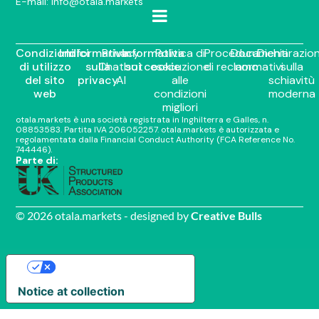
E-mail:
info@otala.markets
Condizioni
Indici
Informativa
Privacy
Informativa
Politica di
Procedura
Documenti
Dichiarazio
di utilizzo
sulla
Chatbot
sui cookie
esecuzione
di reclamo
normativi
sulla
del sito
privacy
AI
alle
schiavitù
web
condizioni
moderna
migliori
otala.markets è una società registrata in Inghilterra e Galles, n.
08853583. Partita IVA 206052257. otala.markets è autorizzata e
regolamentata dalla Financial Conduct Authority (FCA Reference No.
744446).
Parte di:
© 2026 otala.markets - designed by
Creative Bulls
Your Privacy Choices
Notice at collection